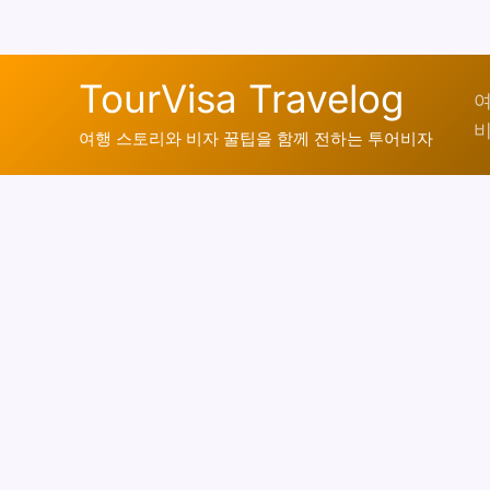
콘
TourVisa Travelog
텐
여
비
츠
여행 스토리와 비자 꿀팁을 함께 전하는 투어비자
로
건
너
뛰
기