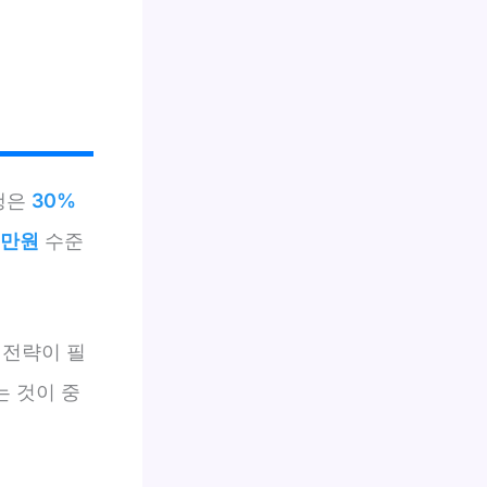
행은
30%
5만원
수준
 전략이 필
 것이 중