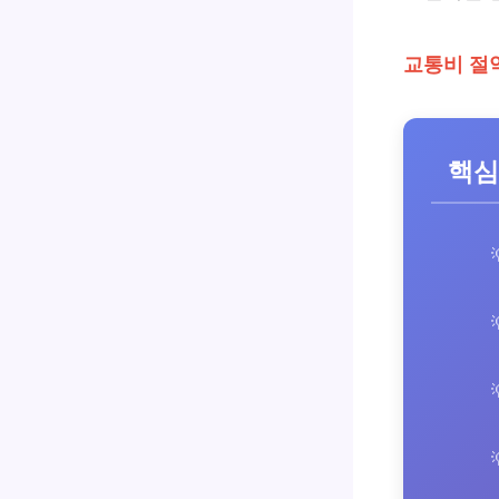
교통비 절
핵심