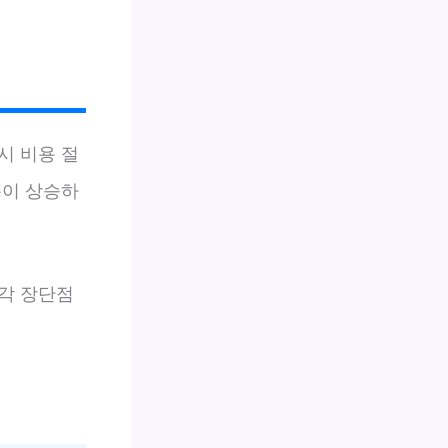
시 비용 절
용이 상승하
각 장단점