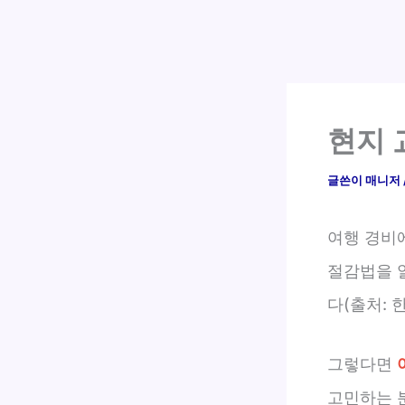
현지 
글쓴이
매니저
여행 경비
절감법을 
다(출처: 
그렇다면
고민하는 