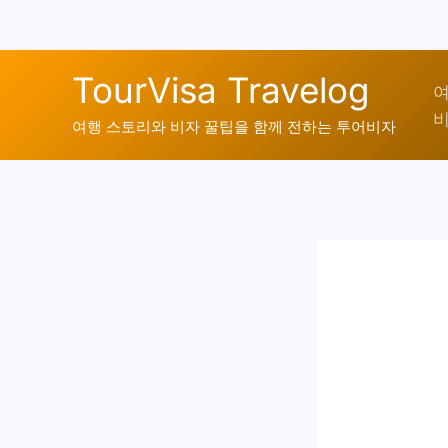
콘
TourVisa Travelog
텐
여
비
츠
여행 스토리와 비자 꿀팁을 함께 전하는 투어비자
로
건
너
뛰
기