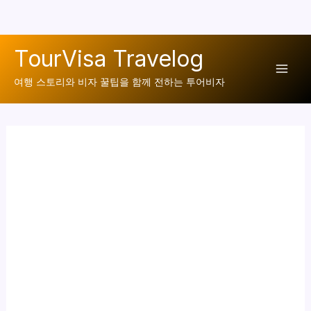
콘
TourVisa Travelog
텐
Mai
츠
여행 스토리와 비자 꿀팁을 함께 전하는 투어비자
로
Men
건
너
뛰
기