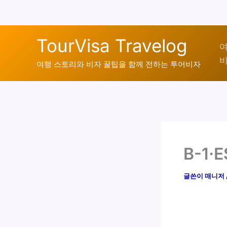
콘
TourVisa Travelog
텐
여
비
츠
여행 스토리와 비자 꿀팁을 함께 전하는 투어비자
로
건
너
뛰
기
B-1
글쓴이
매니저