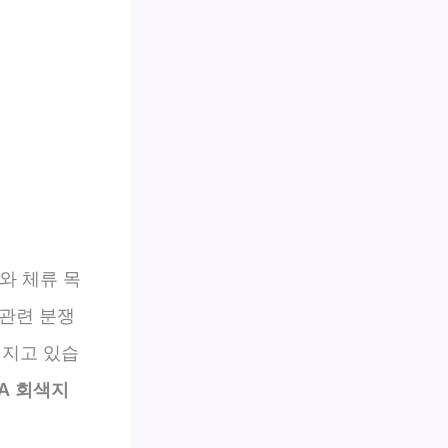
와 체류 목
 관련 분쟁
커지고 있습
TA 회색지